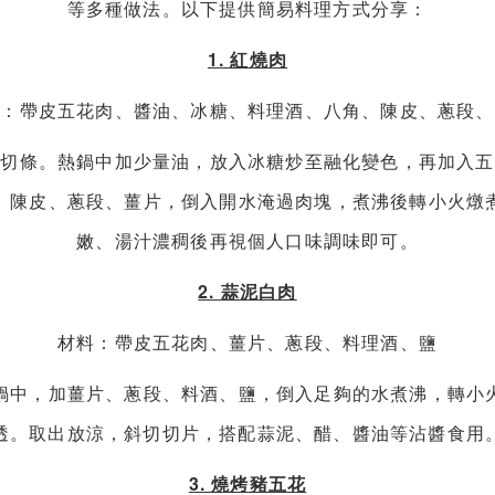
等多種做法。以下提供簡易料理方式分享：
1. 紅燒肉
料：帶皮五花肉、醬油、冰糖、料理酒、八角、陳皮、蔥段、
出切條。熱鍋中加少量油，放入冰糖炒至融化變色，再加入五
、陳皮、蔥段、薑片，倒入開水淹過肉塊，煮沸後轉小火燉煮約
嫩、湯汁濃稠後再視個人口味調味即可。
2. 蒜泥白肉
材料：帶皮五花肉、薑片、蔥段、料理酒、鹽
鍋中，加薑片、蔥段、料酒、鹽，倒入足夠的水煮沸，轉小火煮
透。取出放涼，斜切切片，搭配蒜泥、醋、醬油等沾醬食用
3. 燒烤豬五花