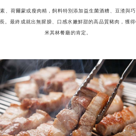
生素、荷爾蒙或瘦肉精，飼料特別添加益生菌酒糟、豆渣與巧
長。最終成就出無腥臊、口感水嫩鮮甜的高品質豬肉，獲得
米其林餐廳的肯定。