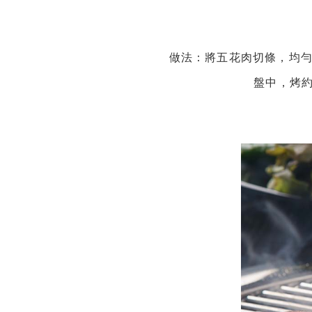
做法：將五花肉切條，均勻
盤中，烤約