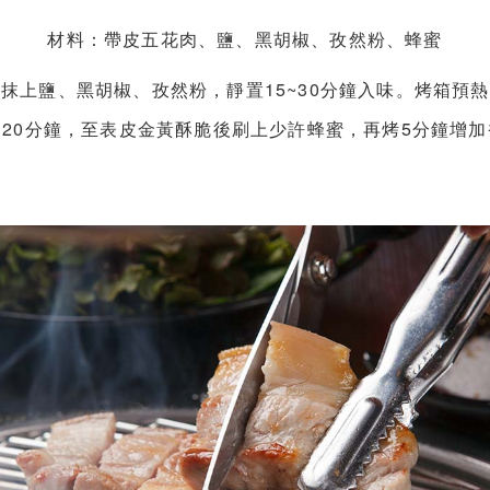
材料：帶皮五花肉、鹽、黑胡椒、孜然粉、蜂蜜
抹上鹽、黑胡椒、孜然粉，靜置15~30分鐘入味。烤箱預熱至
20分鐘，至表皮金黃酥脆後刷上少許蜂蜜，再烤5分鐘增