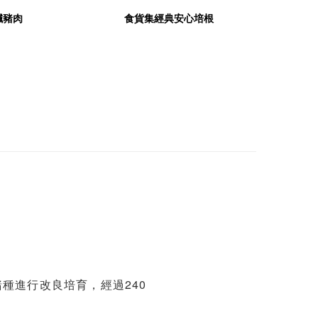
鹹豬肉
食貨集經典安心培根
豬種進行改良培育，經過240