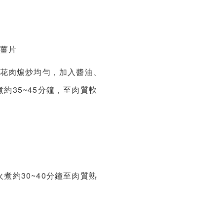
薑片
花肉煸炒均勻，加入醬油、
35~45分鐘，至肉質軟
約30~40分鐘至肉質熟
。