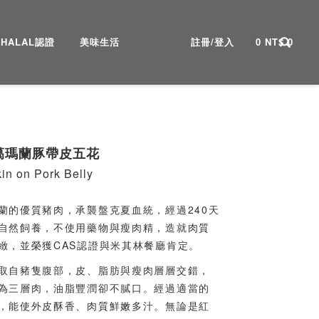
HALAL認證
美味生活
註冊/登入
0
NT$
0
噶瑪蘭豚帶皮五花
in on Pork Belly
蘭的優質豬肉，承襲盤克夏血統，經過240天
自然飼養，不使用藥物與瘦肉精，造就肉質
緻，並榮獲CAS認證與米其林餐廳肯定。
取自豬隻腹部，皮、脂肪與瘦肉層層交錯，
為三層肉，油脂豐潤卻不膩口。經過適當的
，能使外皮酥香、肉質鮮嫩多汁。無論是紅