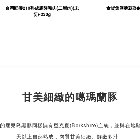
台灣匠養210熟成霜降豬肉(二層肉)(未
食貨集鹽麴蒜香
切)-230g
甘美細緻的噶瑪蘭豚
鹿兒島黑豚同樣擁有盤克夏(Berkshire)血統，並與在地
天以上自然熟成，肉質甘美細緻、鮮嫩多汁。