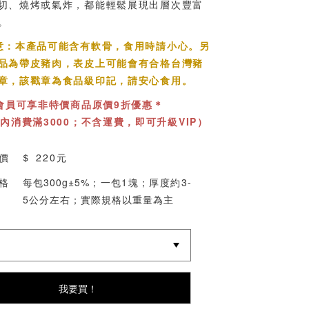
切、燒烤或氣炸，都能輕鬆展現出層次豐富
。
意：本產品可能含有軟骨，食用時請小心。另
品為帶皮豬肉，表皮上可能會有合格台灣豬
章，該戳章為食品級印記，請安心食用。
P會員可享非特價商品原價9折優惠＊
天內消費滿3000；不含運費，即可升級VIP）
價 ＄
220元
格
每包300g±5%；一包1塊；厚度約3-
5公分左右；實際規格以重量為主
我要買！