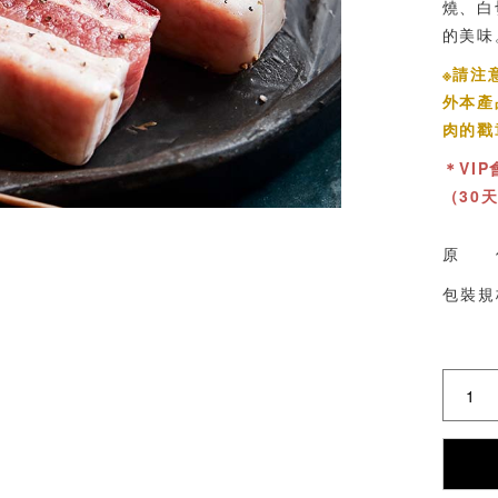
燒、白
的美味
※請注
外本產
肉的戳
＊VI
（30
原 
包裝規