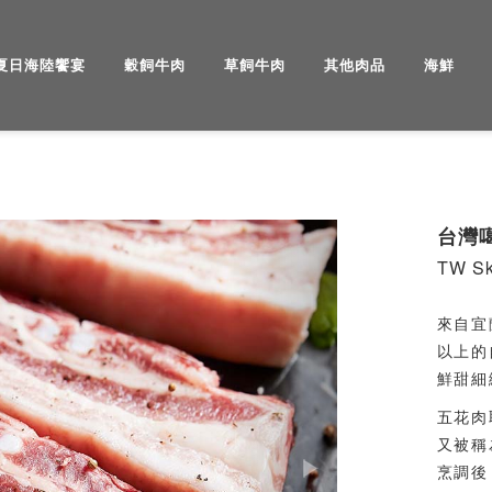
夏日海陸饗宴
穀飼牛肉
草飼牛肉
其他肉品
海鮮
Next
台灣
TW Sk
來自宜
以上的
鮮甜細
五花肉
又被稱
烹調後