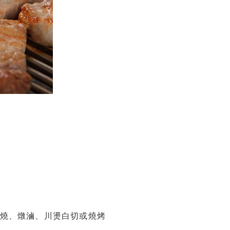
燒、燉滷、川燙白切或燒烤