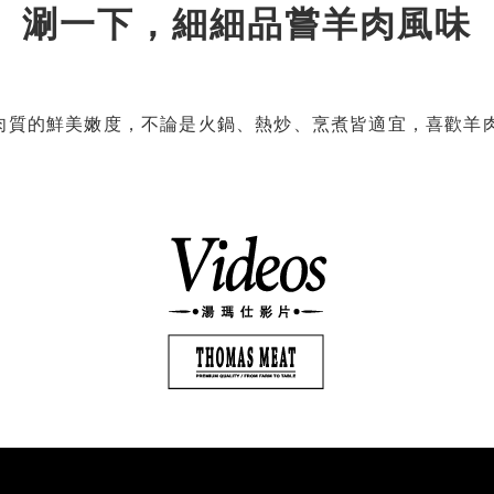
涮一下，細細品嘗羊肉風味
呈現肉質的鮮美嫩度，不論是火鍋、熱炒、烹煮皆適宜，喜歡羊