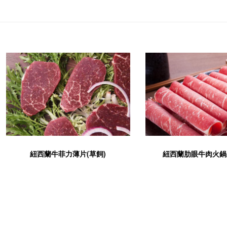
紐西蘭牛菲力薄片(草飼)
紐西蘭肋眼牛肉火鍋