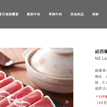
夏日海陸饗宴
穀飼牛肉
草飼牛肉
其他肉品
海鮮
Next
紐西
NZ La
精選來
相比，
味，0
或拌入
＊VI
（30