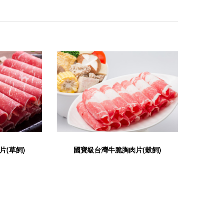
片(草飼)
國寶級台灣牛脆胸肉片(穀飼)