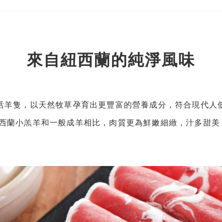
來自紐西蘭的純淨風味
活羊隻，以天然牧草孕育出更豐富的營養成分，符合現代人
紐西蘭小羔羊和一般成羊相比，肉質更為鮮嫩細緻，汁多甜美