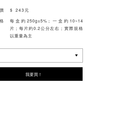
價 ＄
243元
格
每盒約250g±5%；一盒約10~14
片；每片約0.2公分左右；實際規格
以重量為主
我要買！