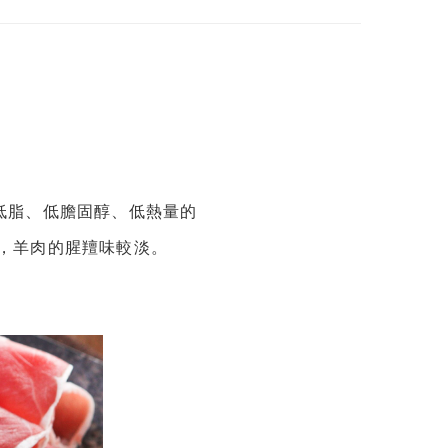
低脂、低膽固醇、低熱量的
，羊肉的腥羶味較淡。