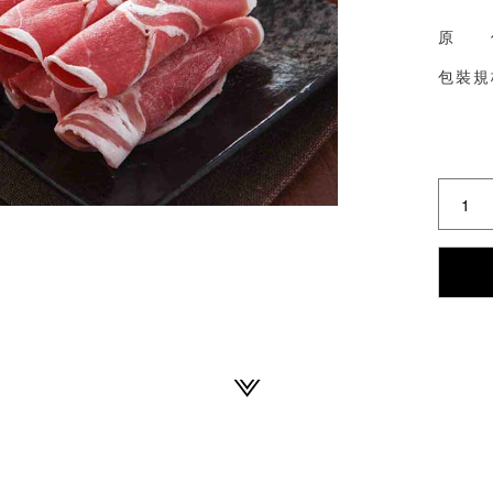
原 
包裝規