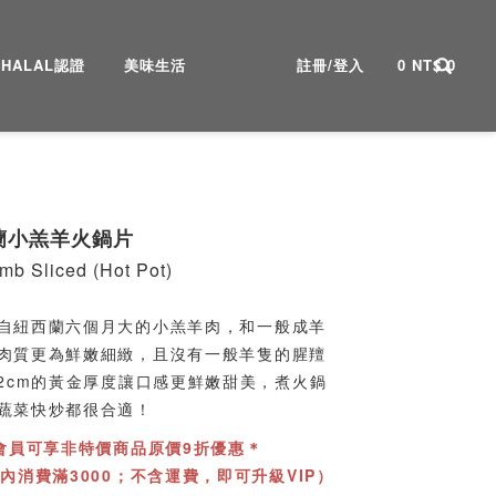
HALAL認證
美味生活
註冊/登入
0
NT$
0
蘭小羔羊火鍋片
mb Sliced (Hot Pot)
自紐西蘭六個月大的小羔羊肉，和一般成羊
肉質更為鮮嫩細緻，且沒有一般羊隻的腥羶
.2cm的黃金厚度讓口感更鮮嫩甜美，煮火鍋
蔬菜快炒都很合適！
P會員可享非特價商品原價9折優惠＊
天內消費滿3000；不含運費，即可升級VIP）