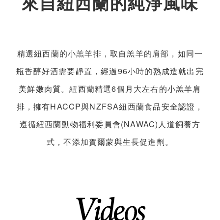
來自紐西蘭的純淨風味
精選紐西蘭的小羔羊排，取自羔羊的肩部，如同一
瓶香醇好酒需要靜置，經過96小時的熟成造就出完
美鮮嫩肉質。紐西蘭精選6個月大左右的小羔羊肩
排，擁有HACCP與NZFSA紐西蘭食品安全認證，
遵循紐西蘭動物福利委員會(NAWAC)人道飼養方
式，不添加賀爾蒙與生長促進劑。