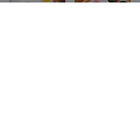
美國頂級黃金骰子牛排(穀飼)
紐西蘭小羔羊羊肩排-適燒
烤-270g