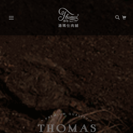
湯
瑪
仕
肉
舖