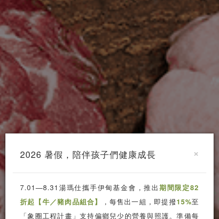
×
2026 暑假，陪伴孩子們健康成長
7.01—8.31湯瑪仕攜手伊甸基金會，推出
期間限定82
折起【牛／豬肉品組合】
，每售出一組，即提撥
15%
至
「象圈工程計畫」支持偏鄉兒少的營養與照護。準備每